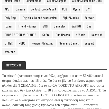
Airsoft Pistols
Airsoft Rifles
Airsoft Shotguns
Airsoft Submachine Guns
APS
Camera
contact TorettoAirsoft
CQB
Cyma
DIY
Early Days
English subs and descreption
Fight2Survive
Forever
Foxeer
Friendly Games
G&G
Gameplay
GAMING
Gas
GHOST RECON WILDLANDS
GoPro
Gun Heaven
KJWorks
Novritsch
OTHER
PUBG
Review - Unboxing
Scenario Games
support
WarZone
ΠΡΟΣΟΧΉ:
Το Airsoft (Αεροσφαίριση) είναι άθλημα/χόμπι, και στην Ελλάδα αφορά
άτομα ηλικίας άνω των 18 ετών. Το ότι τα βίντεο δεν έχουν περιορισμό
ηλικίας ΔΕΝ ΣΗΜΑΙΝΕΙ ότι το κανάλι TORETTO AIRSOFT προτρέπει
κανέναν που δεν έχει κλείσει τα 18 έτη να ασχολείται με το AIRSOFT. Τα
κείμενα και τα βίντεο του
TORETTO
AIRSOFT
προστατεύονται από
πνευματικά δικαιώματα και απαγορεύεται η αντιγραφή τους και η
αναδημοσίευση τους χωρίς την άδεια του δημιουργού… Επιτρέπεται