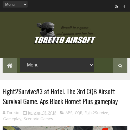
Fight2Survive#3 at Hotel. The 3rd CQB Airsoft
Survival Game. Aps Black Hornet Plus gameplay
Toretto
Ιουνίου 03, 2018
APS
,
CQB
,
Fight2Survive
,
Gameplay
,
Scenario Games