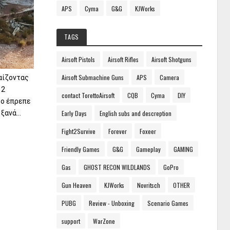
APS
Cyma
G&G
KJWorks
TAGS
Airsoft Pistols
Airsoft Rifles
Airsoft Shotguns
Airsoft Submachine Guns
APS
Camera
αίζοντας 
2 
contact TorettoAirsoft
CQB
Cyma
DIY
ο έπρεπε 
ανά...

Early Days
English subs and descreption
Fight2Survive
Forever
Foxeer
Friendly Games
G&G
Gameplay
GAMING
Gas
GHOST RECON WILDLANDS
GoPro
Gun Heaven
KJWorks
Novritsch
OTHER
PUBG
Review - Unboxing
Scenario Games
support
WarZone