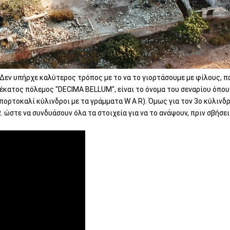
α. Δεν υπήρχε καλύτερος τρόπος με το να το γιορτάσουμε με φίλους, π
έκατος πόλεμος "DECIMA BELLUM", είναι το όνομα του σεναρίου όπου 
πορτοκαλί κύλινδροι με τα γράμματα W A R). Όμως για τον 3ο κύλινδρ
ώστε να συνδυάσουν όλα τα στοιχεία για να το ανάψουν, πριν σβήσει ξ