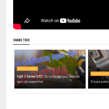
SHARE THIS
FIGHT2SURVIVE
AIRSOFT PIST
Fight 2 Survive S2E2. Το τελευταίο μας παιχνίδι
πριν την καραντίνα.
Τελικά φτάνει