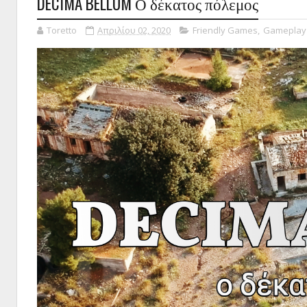
DECIMA BELLUM Ο δέκατος πόλεμος
Toretto
Απριλίου 02, 2020
Friendly Games
,
Gameplay