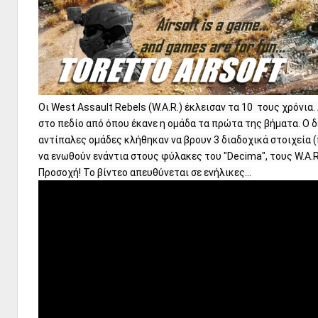
Οι West Assault Rebels (W.A.R.) έκλεισαν τα 10  τους χρόνι
στο πεδίο από όπου έκανε η ομάδα τα πρώτα της βήματα. Ο δ
αντίπαλες ομάδες κλήθηκαν να βρουν 3 διαδοχικά στοιχεία (
να ενωθούν ενάντια στους φύλακες του "Decima", τους W.A.R. 
Προσοχή! Το βίντεο απευθύνεται σε ενήλικες...