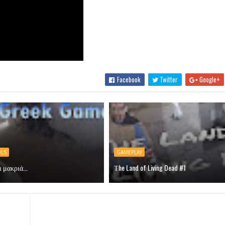
Facebook
Twitter
Google+
OLS
GAMEPLAY
 μακριά...
Τhe Land of Living Dead #1