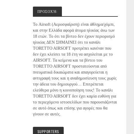
ΠΡΟΣΟΧΉ:
Το Airsoft (Αεροσφαίριση) είναι άθλημα/χόμπι,
και στην Ελλάδα αφορά άτομα ηλικίας άνω των
18 ετών. Το ότι τα βίντεο δεν έχουν περιορισμό
ηλικίας ΔΕΝ ΣΗΜΑΙΝΕΙ ότι το κανάλι
TORETTO AIRSOFT προτρέπει κανέναν που
δεν έχει κλείσει τα 18 έτη να ασχολείται με το
AIRSOFT. Τα κείμενα και τα βίντεο του
TORETTO
AIRSOFT
προστατεύονται από
πνευματικά δικαιώματα και απαγορεύεται η
αντιγραφή τους και η αναδημοσίευση τους χωρίς
την άδεια του δημιουργού… Επιτρέπεται
ελεύθερα μόνο η κοινοποίηση τους! Το κανάλι
TORETTO AIRSOFT δεν έχει καμία ευθύνη για
το περιεχόμενο ιστοσελίδων που παρουσιάζονται
σε αυτό όπως και επίσης για αγορές που θα
γίνουν σε αυτές.
SUPPORTERS