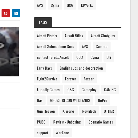
APS
Cyma
G&G
KJWorks
TAGS
Airsoft Pistols
Airsoft Rifles
Airsoft Shotguns
Airsoft Submachine Guns
APS
Camera
contact TorettoAirsoft
CQB
Cyma
DIY
Early Days
English subs and descreption
Fight2Survive
Forever
Foxeer
Friendly Games
G&G
Gameplay
GAMING
Gas
GHOST RECON WILDLANDS
GoPro
Gun Heaven
KJWorks
Novritsch
OTHER
PUBG
Review - Unboxing
Scenario Games
support
WarZone