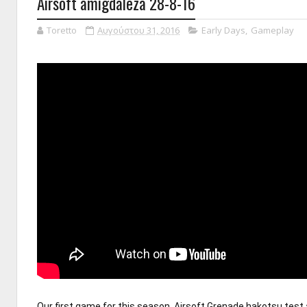
Airsoft amigdaleza 28-8-16
Toretto
Αυγούστου 31, 2016
Early Days
,
Gameplay
Our first game for this season. Airsoft Grenade hakotsu test