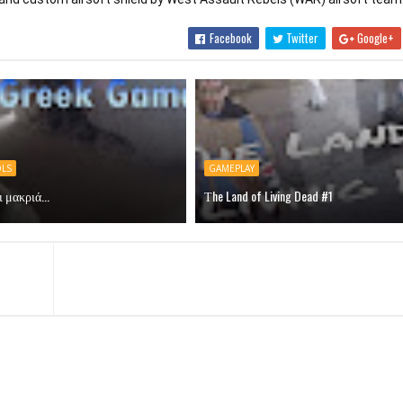
Facebook
Twitter
Google+
OLS
GAMEPLAY
 μακριά...
Τhe Land of Living Dead #1